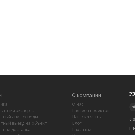
P
и
О компании
очка
О нас
ьтация эксперта
Галерея проектов
атный анализ воды
Наши клиенты
8 
атный выезд на объект
Блог
пн
атная доставка
Гарантии